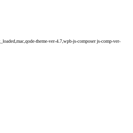
_not_loaded,mac,qode-theme-ver-4.7,wpb-js-composer js-comp-ver-